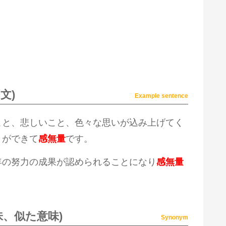
文)
Example sentence
こと、悲しいこと、色々な思いが込み上げてく
とができて
感無量
です。
年の努力の成果が認められることになり
感無量
味、似た意味)
Synonym