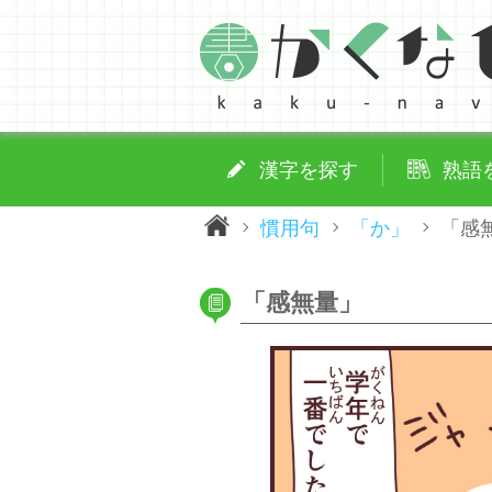
漢字を探す
熟語
慣用句
「か」
「感
「感無量」