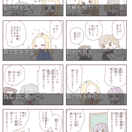
金が物を言う
片棒を担ぐ
肩で息をする
顔が売れる
負んぶに抱っこ
親の脛をかじる