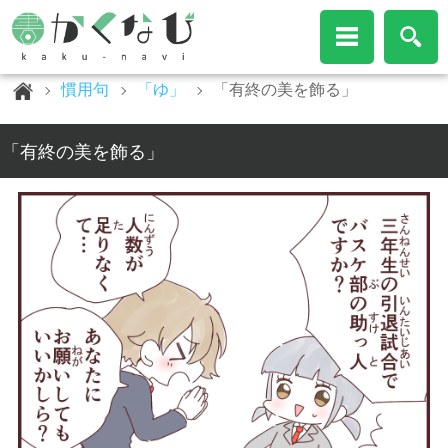
慣用句
「ゆ」
「有終の美を飾る」
「有終の美を飾る」