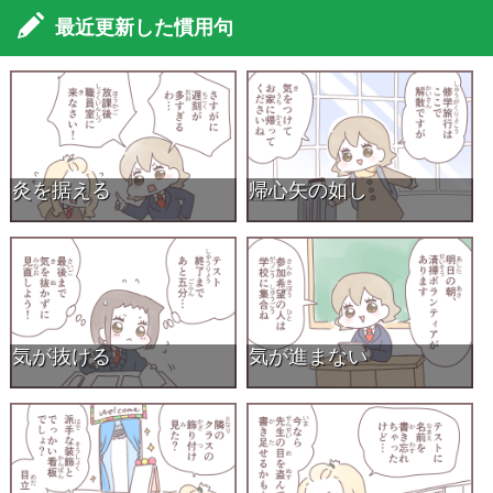
最近更新した慣用句
灸を据える
帰心矢の如し
気が抜ける
気が進まない