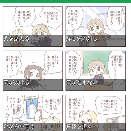
灸を据える
帰心矢の如し
気が抜ける
気が進まない
金が物を言う
片棒を担ぐ