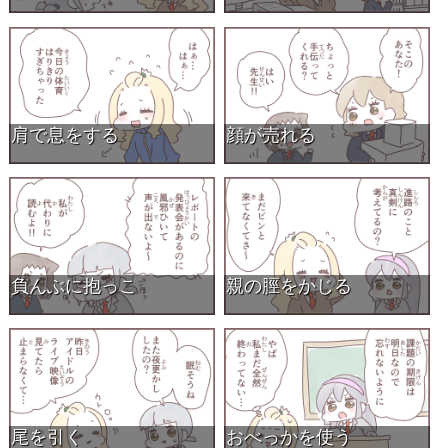
肩で息をする
顔が売れる
負んぶに抱っこ
親の脛をかじる
尾を引く
おべっかを使う