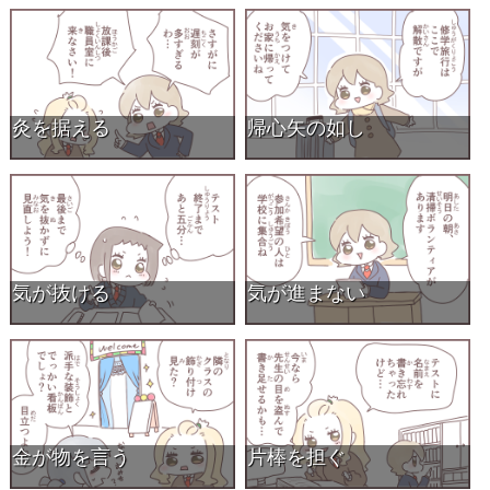
灸を据える
帰心矢の如し
気が抜ける
気が進まない
金が物を言う
片棒を担ぐ