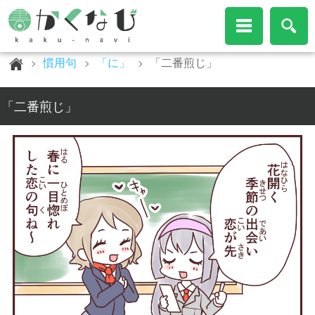
慣用句
「に」
「二番煎じ」
「二番煎じ」