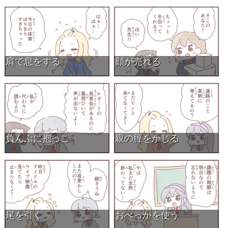
肩で息をする
顔が売れる
負んぶに抱っこ
親の脛をかじる
尾を引く
おべっかを使う