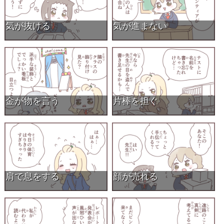
気が抜ける
気が進まない
金が物を言う
片棒を担ぐ
肩で息をする
顔が売れる