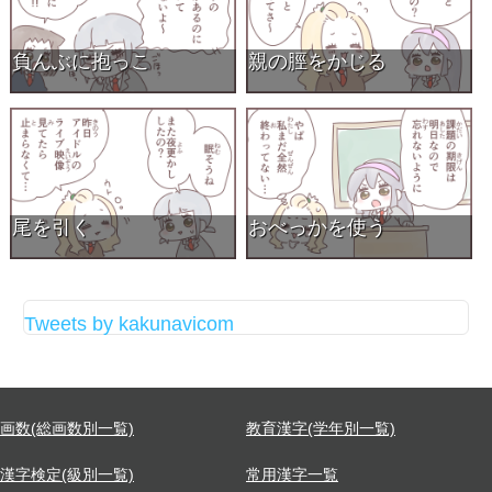
負んぶに抱っこ
親の脛をかじる
尾を引く
おべっかを使う
Tweets by kakunavicom
画数(総画数別一覧)
教育漢字(学年別一覧)
漢字検定(級別一覧)
常用漢字一覧