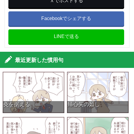
Ｘでポストする
Facebookでシェアする
LINEで送る
最近更新した慣用句
灸を据える
帰心矢の如し