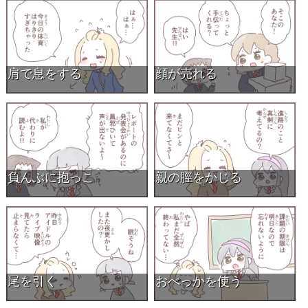
肩で息をする
顔が売れる
負んぶに抱っこ
親の脛をかじる
尾を引く
おべっかを使う