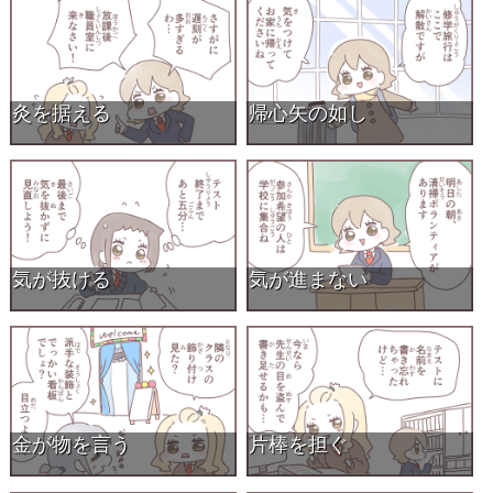
灸を据える
帰心矢の如し
気が抜ける
気が進まない
金が物を言う
片棒を担ぐ