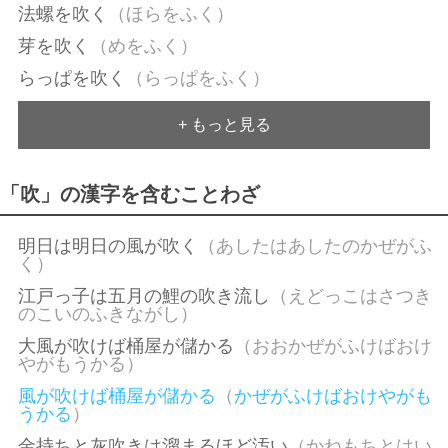
法螺を吹く
（ほらをふく）
芽を吹く
（めをふく）
らっぱを吹く
（らっぱをふく）
+ もっと見る
「吹」の漢字を含むことわざ
明日は明日の風が吹く
（あしたはあしたのかぜがふ
く）
江戸っ子は五月の鯉の吹き流し
（えどっこはさつき
のこいのふきながし）
大風が吹けば桶屋が儲かる
（おおかぜがふけばおけ
やがもうかる）
風が吹けば桶屋が儲かる
（
かぜがふけばおけやがも
うかる
）
金持ちと灰吹きは溜まるほど汚い
（かねもちとはい