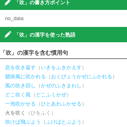
「吹」の書き方ポイント
no_data
「吹」の漢字を使った熟語
「吹」の漢字を含む慣用句
息を吹き返す
（
いきをふきかえす
）
臆病風に吹かれる
（
おくびょうかぜにふかれる
）
風の吹き回し
（
かぜのふきまわし
）
どこ吹く風
（
どこふくかぜ
）
一泡吹かせる
（
ひとあわふかせる
）
火を吹く
（ひをふく）
吹けば飛ぶよう
（
ふけばとぶよう
）