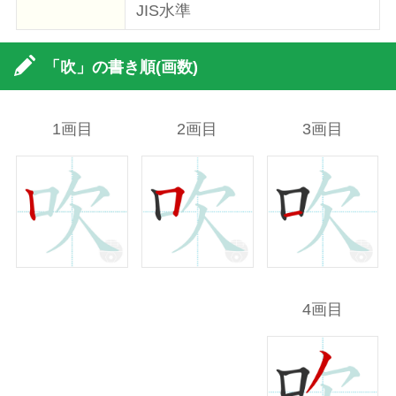
JIS水準
「吹」の書き順(画数)
1画目
2画目
3画目
4画目