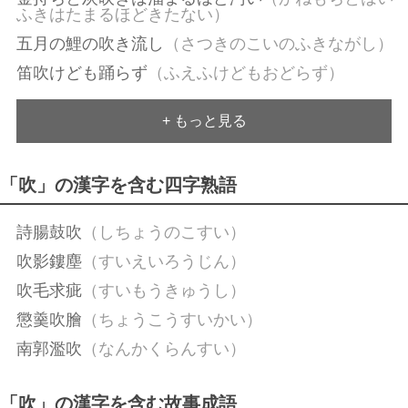
ふきはたまるほどきたない）
五月の鯉の吹き流し
（さつきのこいのふきながし）
笛吹けども踊らず
（ふえふけどもおどらず）
+ もっと見る
「吹」の漢字を含む四字熟語
詩腸鼓吹
（しちょうのこすい）
吹影鏤塵
（すいえいろうじん）
吹毛求疵
（すいもうきゅうし）
懲羹吹膾
（ちょうこうすいかい）
南郭濫吹
（なんかくらんすい）
「吹」の漢字を含む故事成語