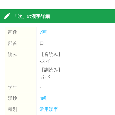
「吹」の漢字詳細
画数
7画
部首
口
読み
【音読み】
-スイ
【訓読み】
-ふ-く
学年
-
漢検
4級
種別
常用漢字