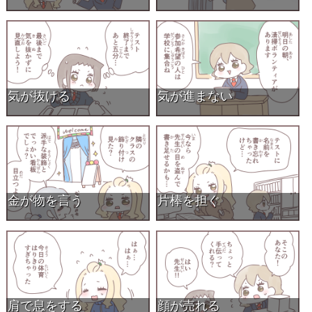
気が抜ける
気が進まない
金が物を言う
片棒を担ぐ
肩で息をする
顔が売れる