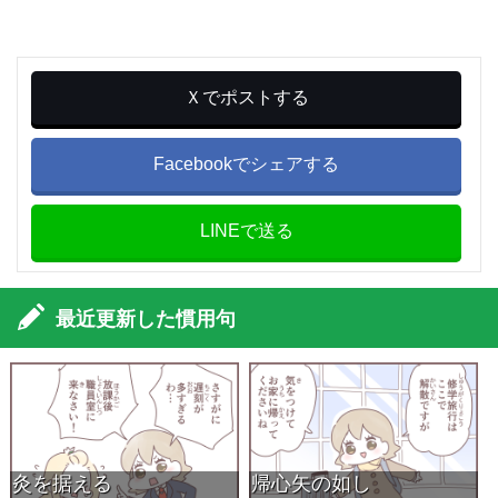
Ｘでポストする
Facebookでシェアする
LINEで送る
最近更新した慣用句
灸を据える
帰心矢の如し