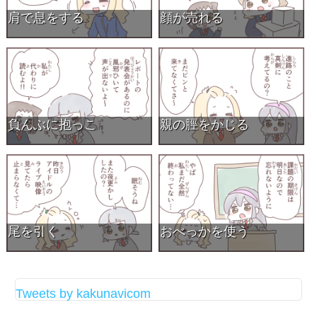
肩で息をする
顔が売れる
負んぶに抱っこ
親の脛をかじる
尾を引く
おべっかを使う
Tweets by kakunavicom