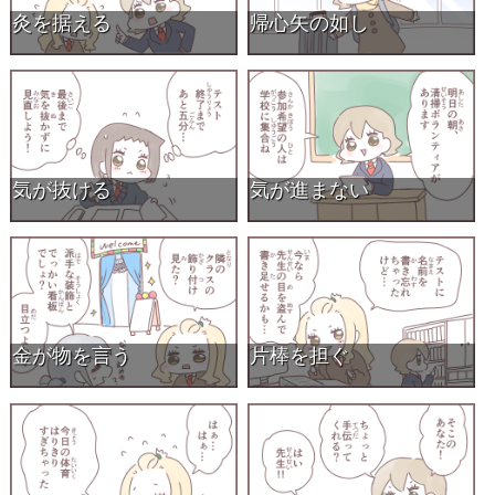
灸を据える
帰心矢の如し
気が抜ける
気が進まない
金が物を言う
片棒を担ぐ