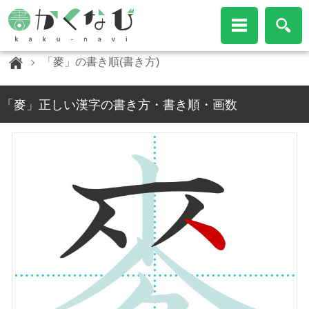
「麥」の書き順(書き方)
「麥」正しい漢字の書き方・書き順・画数