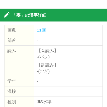
「麥」の漢字詳細
画数
11画
部首
-
読み
【音読み】
-(バク)
【訓読み】
-(むぎ)
学年
-
漢検
-
種別
JIS水準