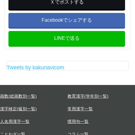
Ｘでポストする
Facebookでシェアする
LINEで送る
Tweets by kakunavicom
画数(総画数別一覧)
教育漢字(学年別一覧)
漢字検定(級別一覧)
常用漢字一覧
人名用漢字一覧
慣用句一覧
ことわざ一覧
コラム一覧