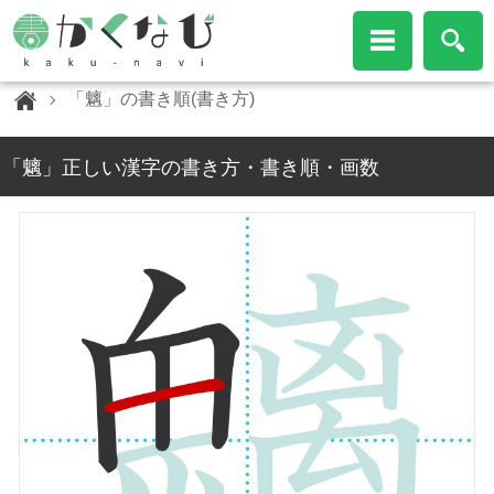
「魑」の書き順(書き方)
「魑」正しい漢字の書き方・書き順・画数