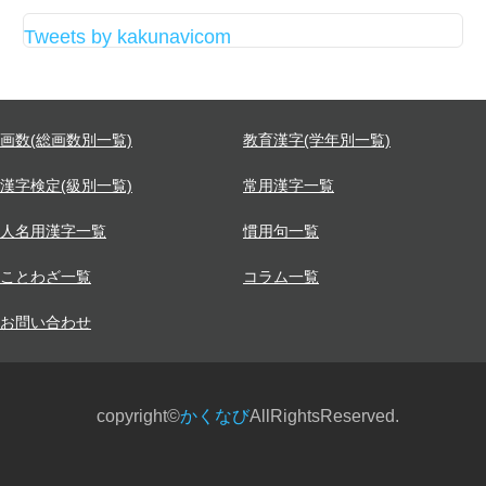
Tweets by kakunavicom
画数(総画数別一覧)
教育漢字(学年別一覧)
漢字検定(級別一覧)
常用漢字一覧
人名用漢字一覧
慣用句一覧
ことわざ一覧
コラム一覧
お問い合わせ
copyright©
かくなび
AllRightsReserved.