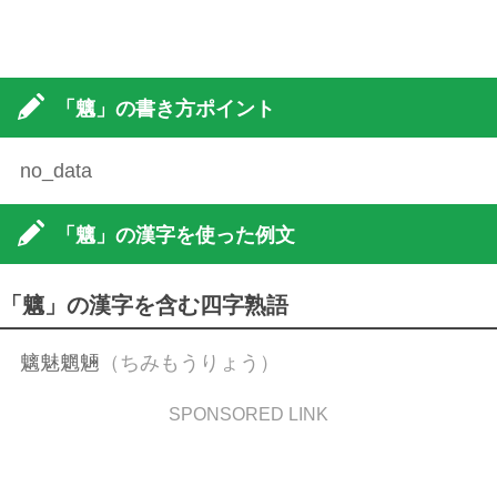
「魑」の書き方ポイント
no_data
「魑」の漢字を使った例文
「魑」の漢字を含む四字熟語
魑魅魍魎
（ちみもうりょう）
SPONSORED LINK