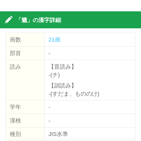
「魑」の漢字詳細
画数
21画
部首
-
読み
【音読み】
-(チ)
【訓読み】
-(すだま、もののけ)
学年
-
漢検
-
種別
JIS水準