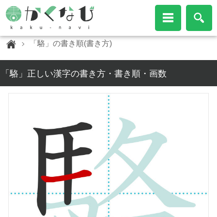
「駱」の書き順(書き方)
「駱」正しい漢字の書き方・書き順・画数