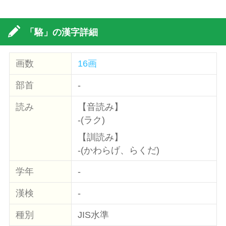
「駱」の漢字詳細
画数
16画
部首
-
読み
【音読み】
-(ラク)
【訓読み】
-(かわらげ、らくだ)
学年
-
漢検
-
種別
JIS水準