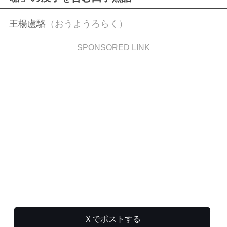
王楊盧駱
（おうようろらく）
SPONSORED LINK
Ｘでポストする