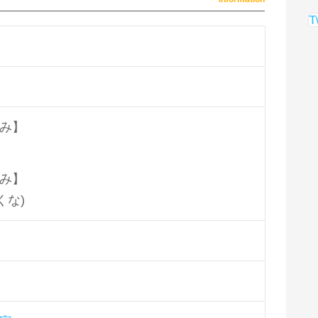
T
み】
み】
くな)