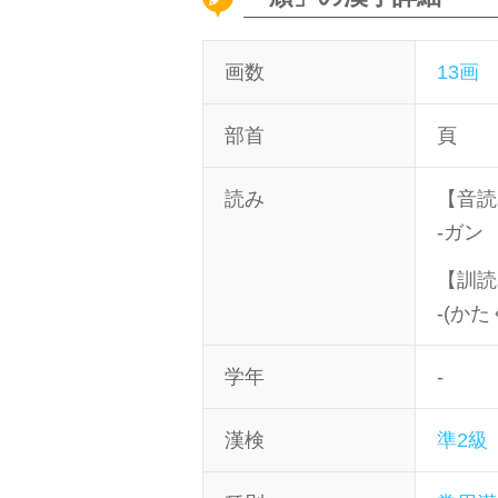
画数
13画
部首
頁
読み
【音読
-ガン
【訓読
-(かた
学年
-
漢検
準2級