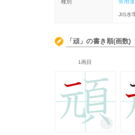
種別
常用漢
JIS水
「頑」の書き順(画数)
1画目