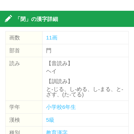
「閉」の漢字詳細
画数
11画
部首
門
読み
【音読み】
ヘイ
【訓読み】
と-じる、し-める、し-まる、と-
ざす、(た-てる)
学年
小学校6年生
漢検
5級
種別
教育漢字