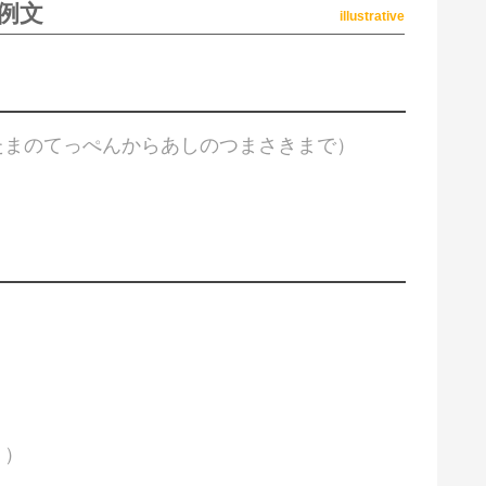
例文
illustrative
たまのてっぺんからあしのつまさきまで）
）
く）