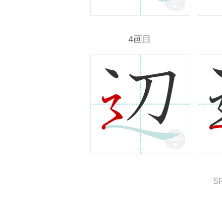
4画目
S