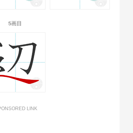
5画目
PONSORED LINK