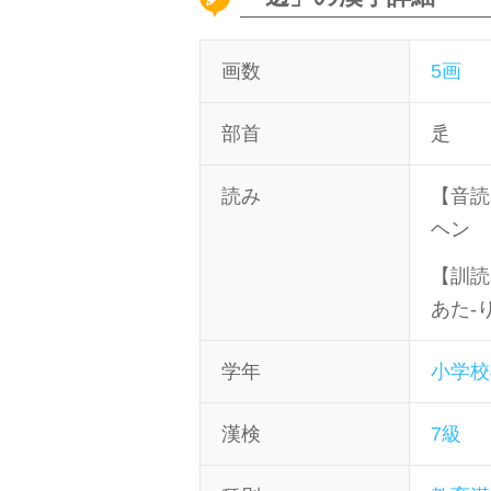
画数
5画
部首
辵
読み
【音読
ヘン
【訓読
あた-
学年
小学校
漢検
7級