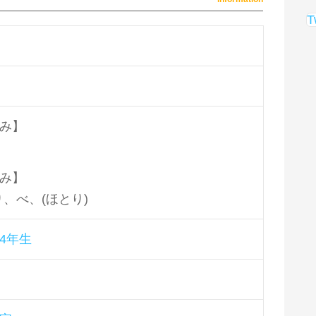
T
み】
み】
り、べ、(ほとり)
4年生