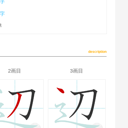
字
字
準
description
2画目
3画目