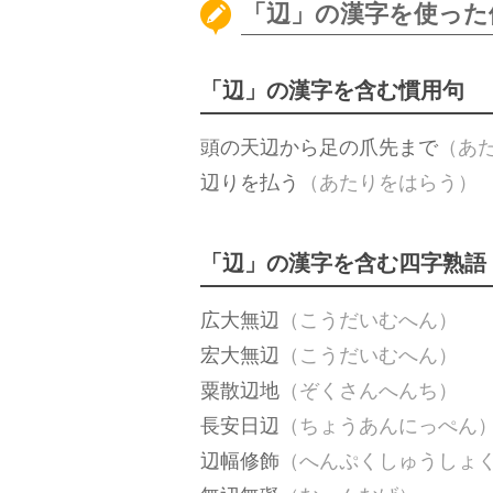
「辺」の漢字を使った
「辺」の漢字を含む慣用句
頭の天辺から足の爪先まで
（あ
辺りを払う
（あたりをはらう）
「辺」の漢字を含む四字熟語
広大無辺
（こうだいむへん）
宏大無辺
（こうだいむへん）
粟散辺地
（ぞくさんへんち）
長安日辺
（ちょうあんにっぺん
辺幅修飾
（へんぷくしゅうしょ