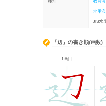
種別
教育漢
常用漢
JIS水
「辺」の書き順(画数)
1画目