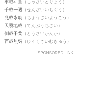
車載斗量
（しゃさいとりょう）
千載一遇
（せんざいいちぐう）
兆載永劫
（ちょうさいようごう）
天覆地載
（てんぷうちさい）
倒載干戈
（とうさいかんか）
百載無窮
（ひゃくさいむきゅう）
SPONSORED LINK