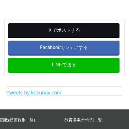
Ｘでポストする
Facebookでシェアする
LINEで送る
Tweets by kakunavicom
画数(総画数別一覧)
教育漢字(学年別一覧)