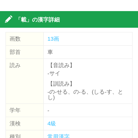
「載」の漢字詳細
画数
13画
部首
車
読み
【音読み】
-サイ
【訓読み】
-の-せる、の-る、(しる-す、と
し)
学年
-
漢検
4級
種別
常用漢字