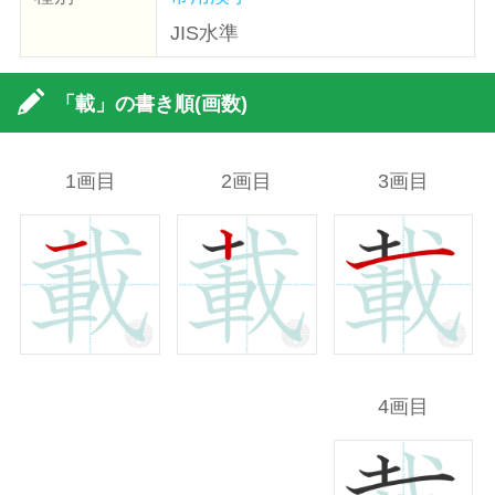
JIS水準
「載」の書き順(画数)
1画目
2画目
3画目
4画目