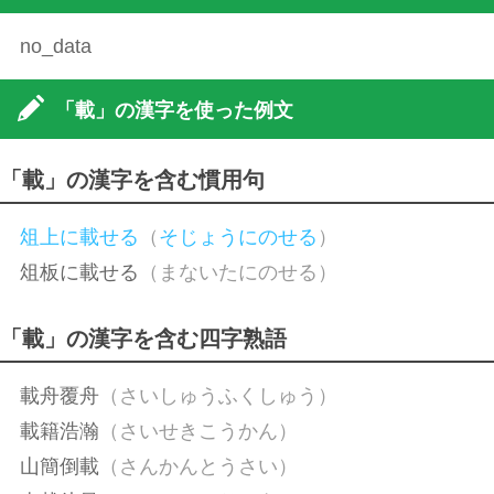
no_data
「載」の漢字を使った例文
「載」の漢字を含む慣用句
俎上に載せる
（
そじょうにのせる
）
俎板に載せる
（まないたにのせる）
「載」の漢字を含む四字熟語
載舟覆舟
（さいしゅうふくしゅう）
載籍浩瀚
（さいせきこうかん）
山簡倒載
（さんかんとうさい）