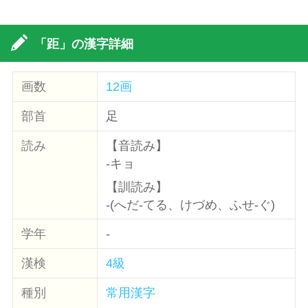
「距」の漢字詳細
画数
12画
部首
足
読み
【音読み】
-キョ
【訓読み】
-(へだ-てる、けづめ、ふせ-ぐ)
学年
-
漢検
4級
種別
常用漢字