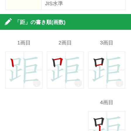
JIS水準
「距」の書き順(画数)
1画目
2画目
3画目
4画目