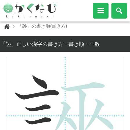
「誣」の書き順(書き方)
「誣」正しい漢字の書き方・書き順・画数