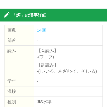
「誣」の漢字詳細
画数
14画
部首
-
読み
【音読み】
-(フ、ブ)
【訓読み】
-(し-いる、あざむ-く、そし-る)
学年
-
漢検
-
種別
JIS水準