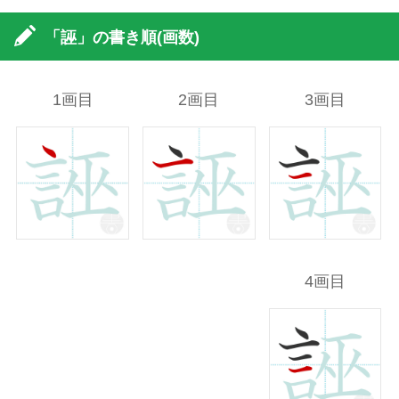
「誣」の書き順(画数)
1画目
2画目
3画目
4画目