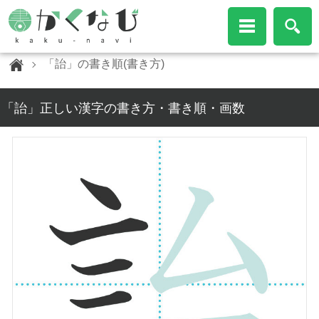
「詒」の書き順(書き方)
「詒」正しい漢字の書き方・書き順・画数