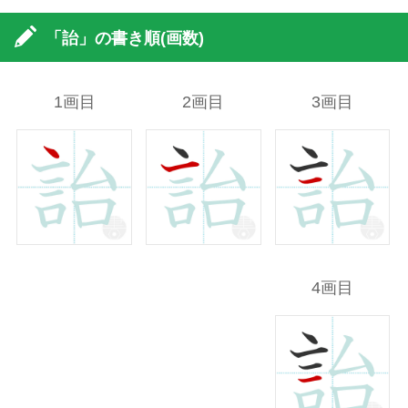
「詒」の書き順(画数)
1画目
2画目
3画目
4画目