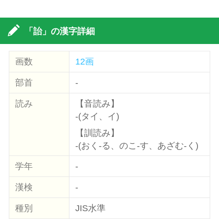
「詒」の漢字詳細
画数
12画
部首
-
読み
【音読み】
-(タイ、イ)
【訓読み】
-(おく-る、のこ-す、あざむ-く)
学年
-
漢検
-
種別
JIS水準