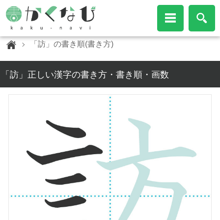
「訪」の書き順(書き方)
「訪」正しい漢字の書き方・書き順・画数