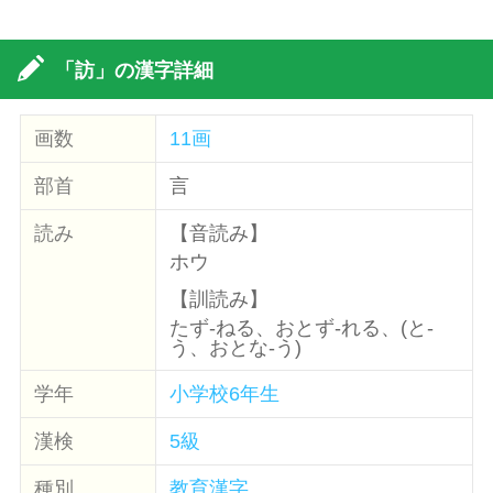
「訪」の漢字詳細
画数
11画
部首
言
読み
【音読み】
ホウ
【訓読み】
たず-ねる、おとず-れる、(と-
う、おとな-う)
学年
小学校6年生
漢検
5級
種別
教育漢字