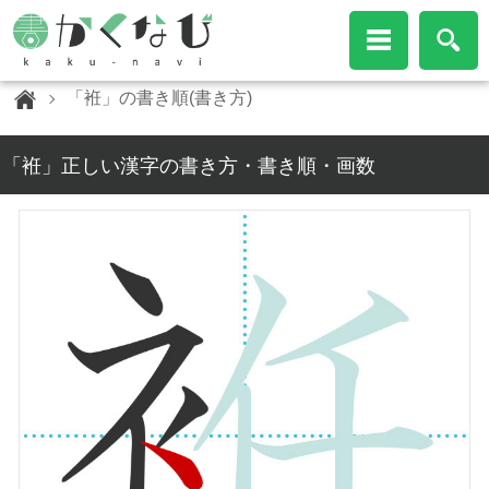
「袵」の書き順(書き方)
「袵」正しい漢字の書き方・書き順・画数