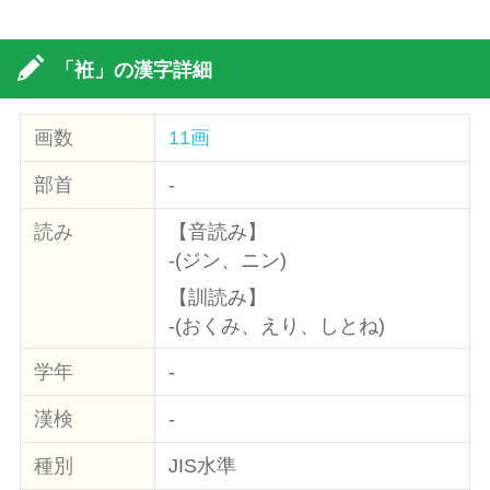
「袵」の漢字詳細
画数
11画
部首
-
読み
【音読み】
-(ジン、ニン)
【訓読み】
-(おくみ、えり、しとね)
学年
-
漢検
-
種別
JIS水準