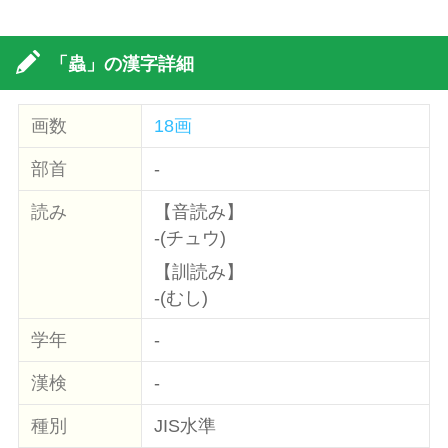
「蟲」の漢字詳細
画数
18画
部首
-
読み
【音読み】
-(チュウ)
【訓読み】
-(むし)
学年
-
漢検
-
種別
JIS水準