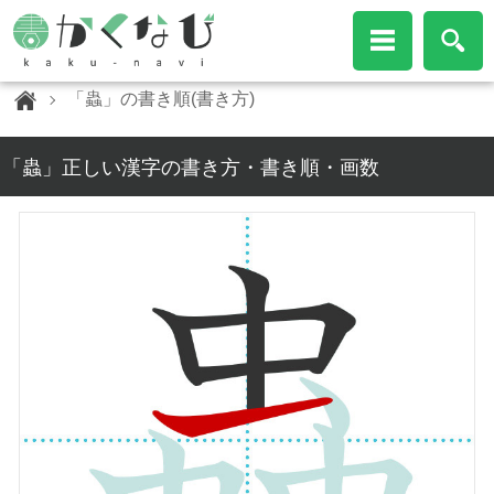
「蟲」の書き順(書き方)
「蟲」正しい漢字の書き方・書き順・画数