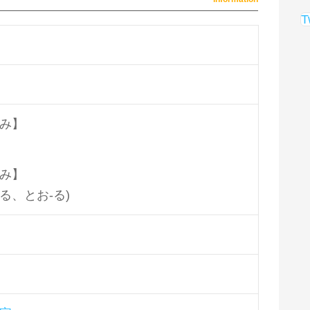
T
み】
み】
ける、とお-る)