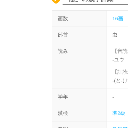
画数
16画
部首
虫
読み
【音読
-ユウ
【訓読
-(と-
学年
-
漢検
準2級