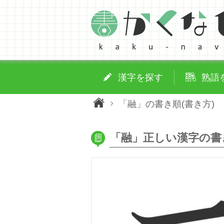
漢字を探す
熟語
「融」の書き順(書き方)
「融」正しい漢字の書