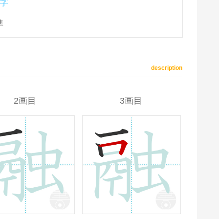
字
準
description
2画目
3画目