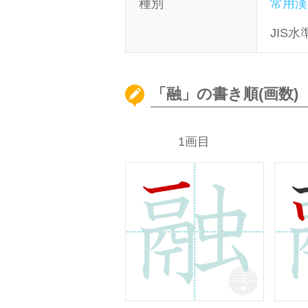
種別
常用漢
JIS水
「融」の書き順(画数)
1画目