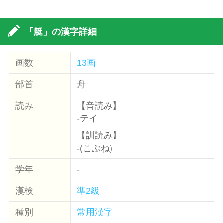
「艇」の漢字詳細
画数
13画
部首
舟
読み
【音読み】
-テイ
【訓読み】
-(こぶね)
学年
-
漢検
準2級
種別
常用漢字