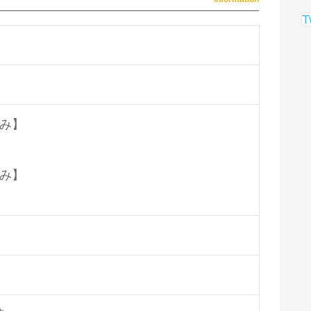
T
み】
み】