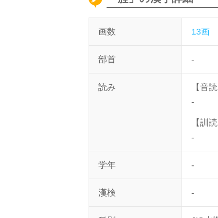
画数
13画
部首
-
読み
【音読
-
【訓読
-
学年
-
漢検
-