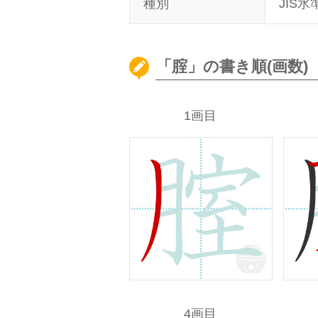
種別
JIS水
「腟」の書き順(画数)
1画目
4画目