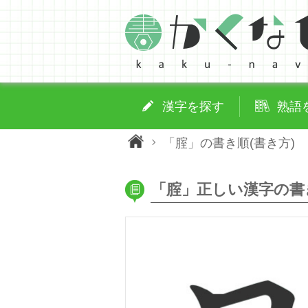
漢字を探す
熟語
「腟」の書き順(書き方)
「腟」正しい漢字の書