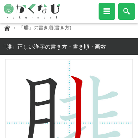
「腓」の書き順(書き方)
「腓」正しい漢字の書き方・書き順・画数