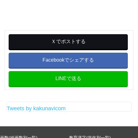
Ｘでポストする
Facebookでシェアする
LINEで送る
Tweets by kakunavicom
画数(総画数別一覧)
教育漢字(学年別一覧)