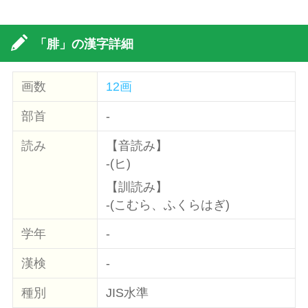
「腓」の漢字詳細
画数
12画
部首
-
読み
【音読み】
-(ヒ)
【訓読み】
-(こむら、ふくらはぎ)
学年
-
漢検
-
種別
JIS水準