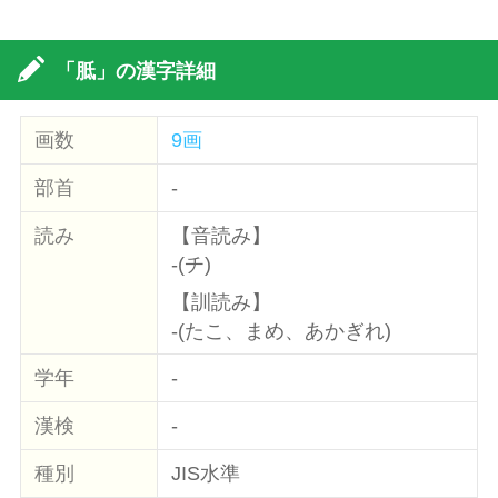
「胝」の漢字詳細
画数
9画
部首
-
読み
【音読み】
-(チ)
【訓読み】
-(たこ、まめ、あかぎれ)
学年
-
漢検
-
種別
JIS水準