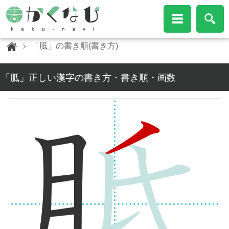
「胝」の書き順(書き方)
「胝」正しい漢字の書き方・書き順・画数