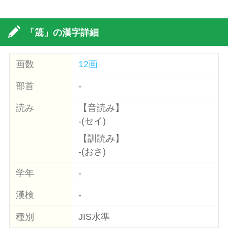
「筬」の漢字詳細
画数
12画
部首
-
読み
【音読み】
-(セイ)
【訓読み】
-(おさ)
学年
-
漢検
-
種別
JIS水準