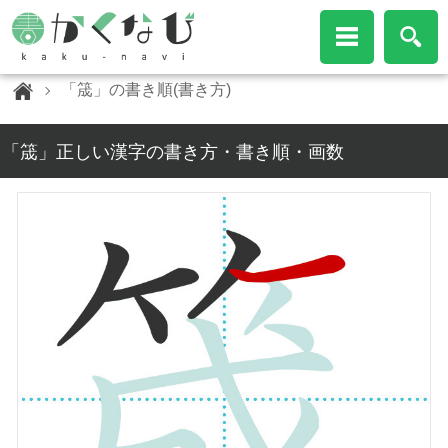
「筬」の書き順(書き方)
「筬」正しい漢字の書き方・書き順・画数