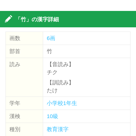
「竹」の漢字詳細
画数
6画
部首
竹
読み
【音読み】
チク
【訓読み】
たけ
学年
小学校1年生
漢検
10級
種別
教育漢字