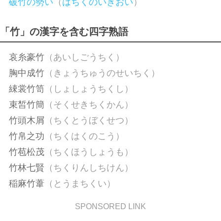
破竹の勢い
（
はちくのいきおい
）
「竹」の漢字を含む四字熟語
哀糸豪竹
（あいしごうちく）
胸中成竹
（きょうちゅうのせいちく）
綀裳竹笥
（しょしょうちくし）
束皙竹簡
（そくせきちくかん）
竹頭木屑
（ちくとうぼくせつ）
竹帛之功
（ちくはくのこう）
竹苞松茂
（ちくほうしょうも）
竹林七賢
（ちくりんしちけん）
稲麻竹葦
（とうまちくい）
SPONSORED LINK