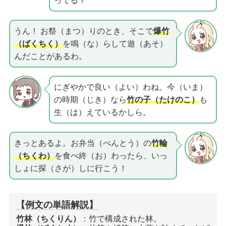
ってる？
うん！ お祭（まつ）りのとき、そこで
爆竹
（ばくちく）
を鳴（な）らして遊（あそ）
んだことがあるわ。
にぎやかで良い（よい）わね。今（いま）
の時期（じき）なら
竹の子（たけのこ）
も
生（は）えているかしら。
きっとあるよ。お弁当（べんとう）の
竹輪
（ちくわ）
を食べ終（お）わったら、いっ
しょに探（さが）しに行こう！
【例文の単語解説】
竹林（ちくりん）
：竹で構成された林。