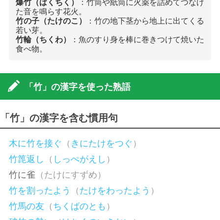
爆竹（ばくちく）
：竹筒や紙筒に火薬を詰めてつなげ
た音を鳴らす花火。
竹の子（たけのこ）
：竹の地下茎から地上に出てくる
若い芽。
竹輪（ちくわ）
：魚のすり身を棒に巻きつけて焼いた
食べ物。
「竹」の漢字を使った熟語
「竹」の漢字を含む慣用句
木に竹を接ぐ
（
きにたけをつぐ
）
竹箆返し
（
しっぺがえし
）
竹に雀
（たけにすずめ）
竹を割ったよう
（
たけをわったよう
）
竹馬の友
（
ちくばのとも
）