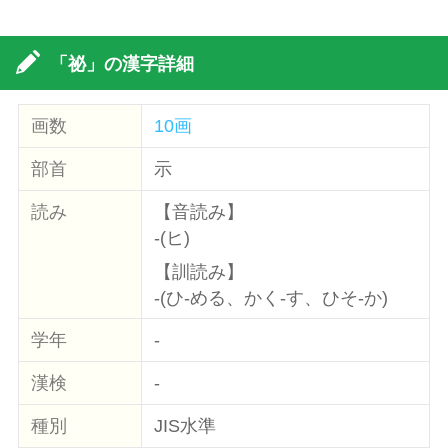
「祕」の漢字詳細
画数
10画
部首
示
読み
【音読み】
-(ヒ)
【訓読み】
-(ひ-める、かく-す、ひそ-か)
学年
-
漢検
-
種別
JIS水準