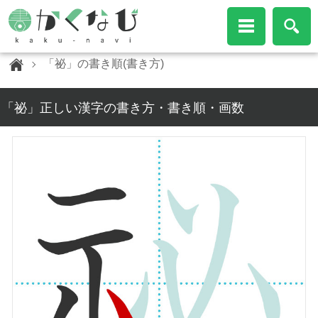
「祕」の書き順(書き方)
「祕」正しい漢字の書き方・書き順・画数