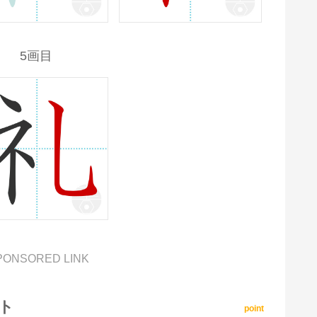
5画目
PONSORED LINK
ト
point