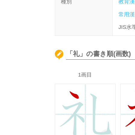
種別
教育漢
常用漢
JIS水
「礼」の書き順(画数)
1画目