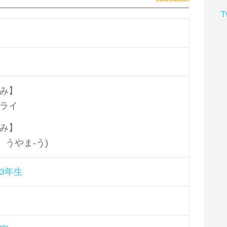
T
み】
ライ
み】
、うやま-う)
3年生