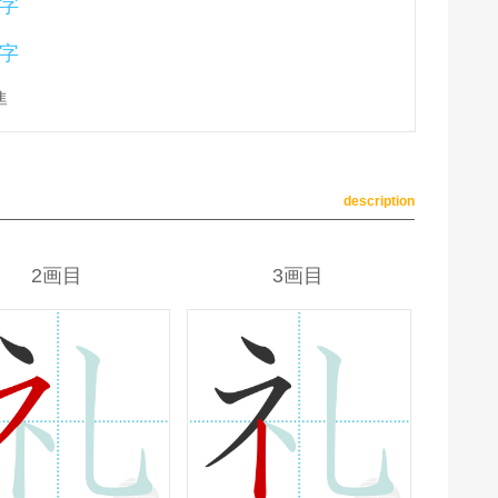
字
字
準
description
2画目
3画目