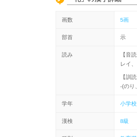
画数
5画
部首
示
読み
【音読
レイ、
【訓読
-(のり
学年
小学校
漢検
8級