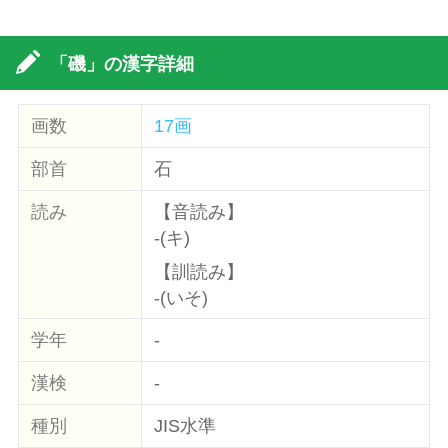
「磯」の漢字詳細
画数
17画
部首
石
読み
【音読み】
-(キ)
【訓読み】
-(いそ)
学年
-
漢検
-
種別
JIS水準