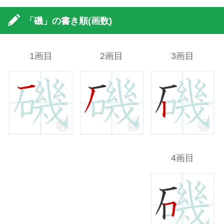
「磯」の書き順(画数)
1画目
2画目
3画目
4画目