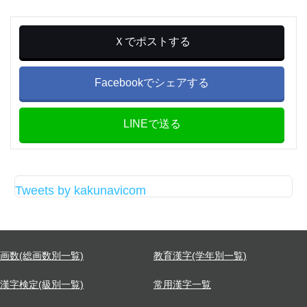
Ｘでポストする
Facebookでシェアする
LINEで送る
Tweets by kakunavicom
画数(総画数別一覧)
教育漢字(学年別一覧)
漢字検定(級別一覧)
常用漢字一覧