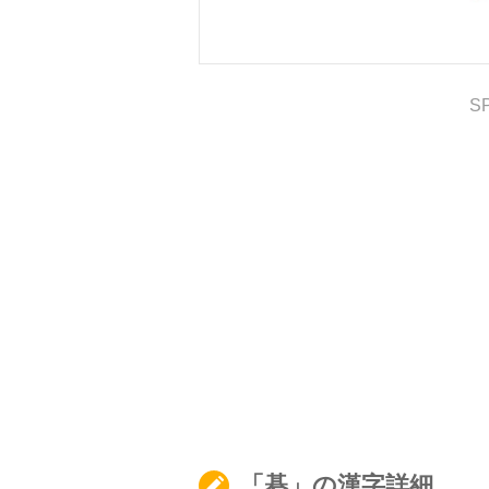
S
「碁」の漢字詳細