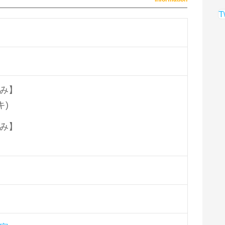
T
み】
キ)
み】