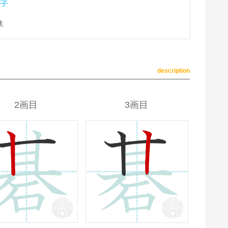
字
準
description
2画目
3画目