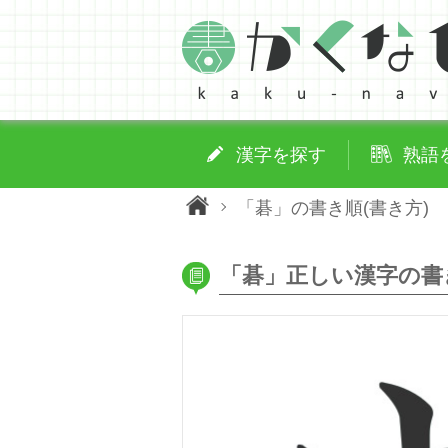
漢字を探す
熟語
「碁」の書き順(書き方)
「碁」正しい漢字の書