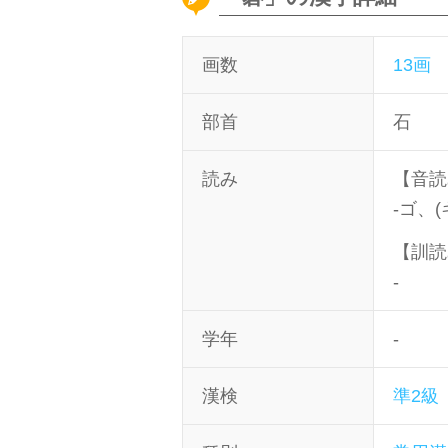
画数
13画
部首
石
読み
【音読
-ゴ、(
【訓読
-
学年
-
漢検
準2級