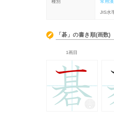
種別
常用漢
JIS水
「碁」の書き順(画数)
1画目