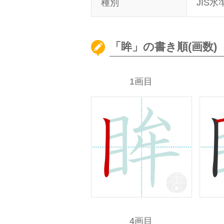
種別
JIS水
「眸」の書き順(画数)
1画目
4画目