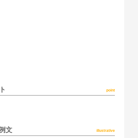
ト
point
例文
illustrative