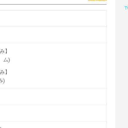
T
み】
、ム)
み】
み)