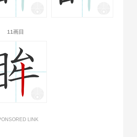
11画目
PONSORED LINK