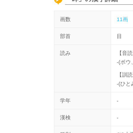
画数
11画
部首
目
読み
【音読
-(ボウ
【訓読
-(ひと
学年
-
漢検
-