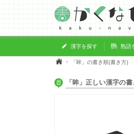
漢字を探す
熟語
「眸」の書き順(書き方)
「眸」正しい漢字の書