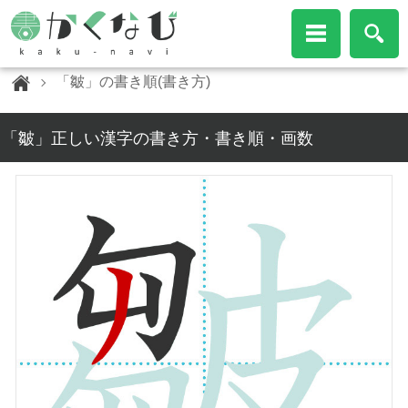
「皺」の書き順(書き方)
「皺」正しい漢字の書き方・書き順・画数