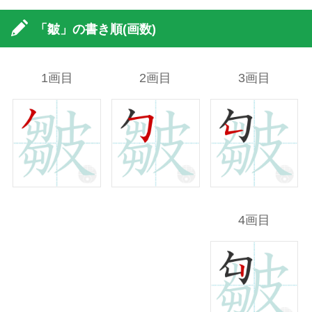
「皺」の書き順(画数)
1画目
2画目
3画目
4画目