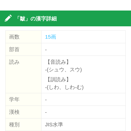
「皺」の漢字詳細
画数
15画
部首
-
読み
【音読み】
-(シュウ、スウ)
【訓読み】
-(しわ、しわ-む)
学年
-
漢検
-
種別
JIS水準