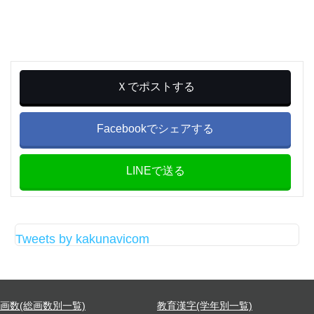
Ｘでポストする
Facebookでシェアする
LINEで送る
Tweets by kakunavicom
画数(総画数別一覧)
教育漢字(学年別一覧)