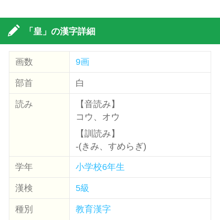
「皇」の漢字詳細
画数
9画
部首
白
読み
【音読み】
コウ、オウ
【訓読み】
-(きみ、すめらぎ)
学年
小学校6年生
漢検
5級
種別
教育漢字