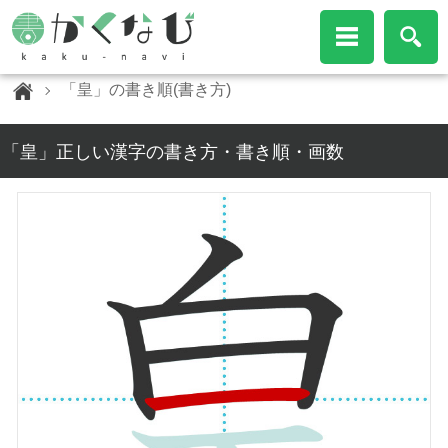
「皇」の書き順(書き方)
「皇」正しい漢字の書き方・書き順・画数