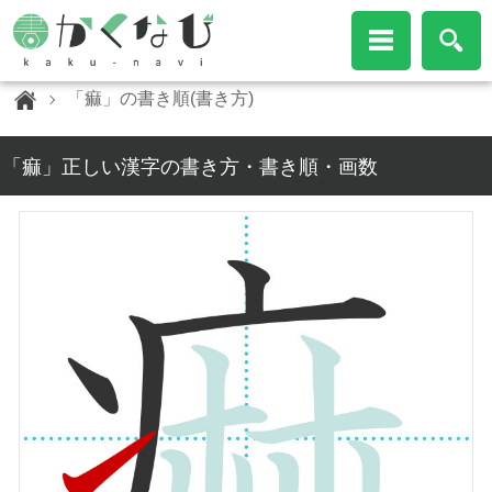
「痲」の書き順(書き方)
「痲」正しい漢字の書き方・書き順・画数