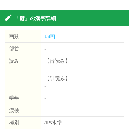
「痲」の漢字詳細
画数
13画
部首
-
読み
【音読み】
-
【訓読み】
-
学年
-
漢検
-
種別
JIS水準