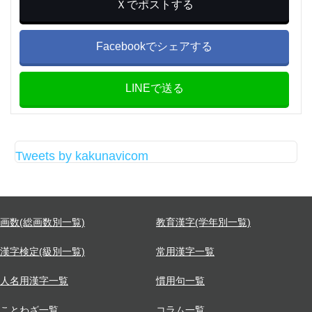
Ｘでポストする
Facebookでシェアする
LINEで送る
Tweets by kakunavicom
画数(総画数別一覧)
教育漢字(学年別一覧)
漢字検定(級別一覧)
常用漢字一覧
人名用漢字一覧
慣用句一覧
ことわざ一覧
コラム一覧