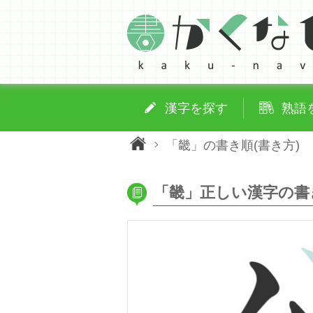
漢字を探す
熟語
「畿」の書き順(書き方)
「畿」正しい漢字の書