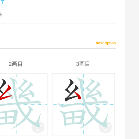
字
準
description
2画目
3画目