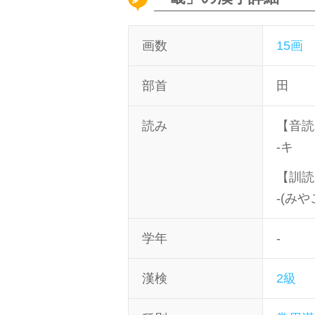
画数
15画
部首
田
読み
【音読
-キ
【訓読
-(みや
学年
-
漢検
2級