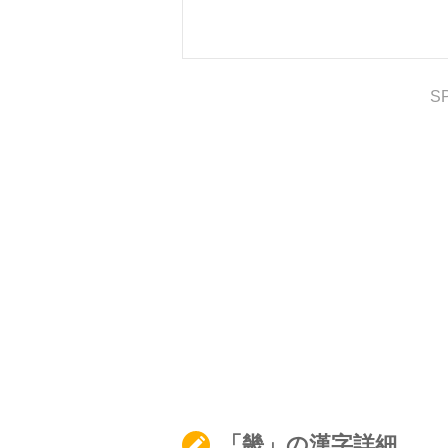
S
「畿」の漢字詳細