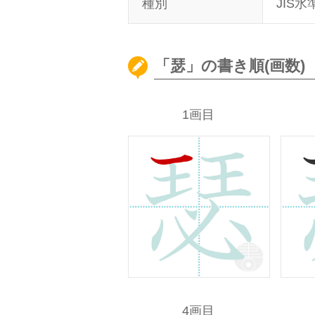
種別
JIS水
「瑟」の書き順(画数)
1画目
4画目