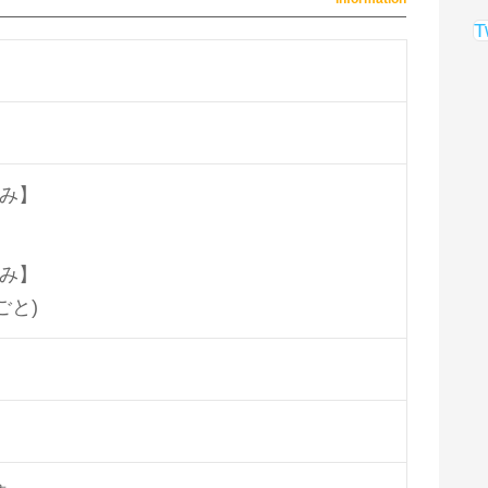
T
み】
み】
ごと)