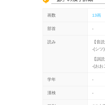
画数
13画
部首
-
読み
【音読
-(シツ)
【訓読
-(おお
学年
-
漢検
-