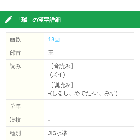
「瑞」の漢字詳細
画数
13画
部首
玉
読み
【音読み】
-(ズイ)
【訓読み】
-(しるし、めでた-い、みず)
学年
-
漢検
-
種別
JIS水準