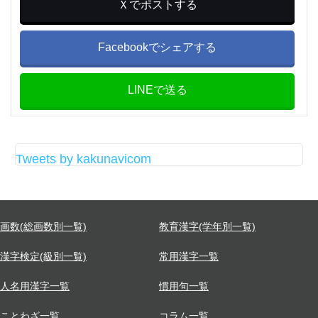
Ｘでポストする
Facebookでシェアする
LINEで送る
Tweets by kakunavicom
画数(総画数別一覧)
教育漢字(学年別一覧)
漢字検定(級別一覧)
常用漢字一覧
人名用漢字一覧
慣用句一覧
ことわざ一覧
コラム一覧