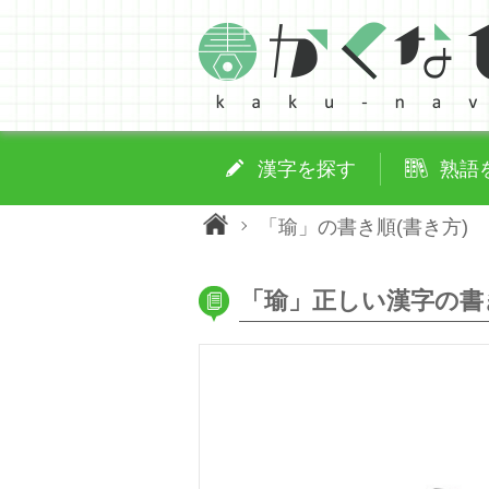
漢字を探す
熟語
「瑜」の書き順(書き方)
「瑜」正しい漢字の書