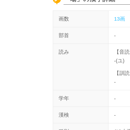
画数
13画
部首
-
読み
【音読
-(ユ)
【訓読
-
学年
-
漢検
-