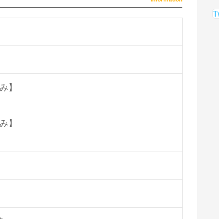
T
み】
み】