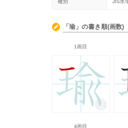
種別
JIS水
「瑜」の書き順(画数)
1画目
4画目