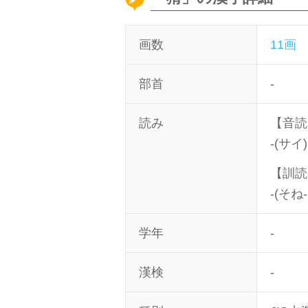
画数
11画
部首
-
読み
【音読
-(サイ)
【訓読
-(そ
学年
-
漢検
-