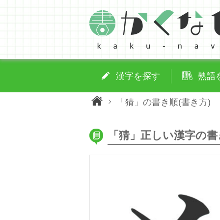
漢字を探す
熟語
「猜」の書き順(書き方)
「猜」正しい漢字の書