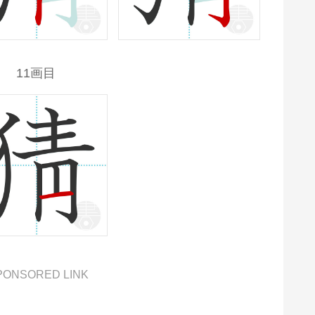
11画目
PONSORED LINK