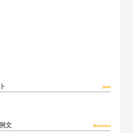
ト
point
例文
illustrative