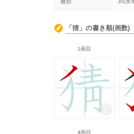
種別
JIS水
「猜」の書き順(画数)
1画目
4画目