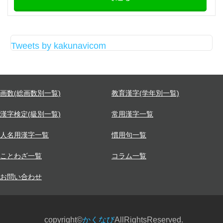
Tweets by kakunavicom
画数(総画数別一覧)
教育漢字(学年別一覧)
漢字検定(級別一覧)
常用漢字一覧
人名用漢字一覧
慣用句一覧
ことわざ一覧
コラム一覧
お問い合わせ
copyright©
かくなび
AllRightsReserved.