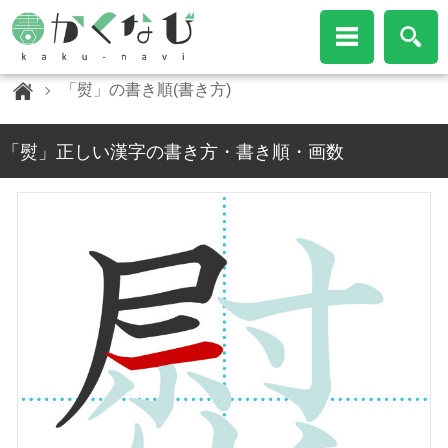
「熨」の書き順(書き方)
「熨」正しい漢字の書き方・書き順・画数