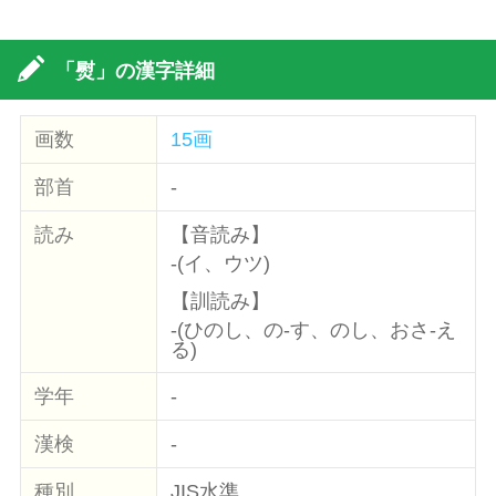
「熨」の漢字詳細
画数
15画
部首
-
読み
【音読み】
-(イ、ウツ)
【訓読み】
-(ひのし、の-す、のし、おさ-え
る)
学年
-
漢検
-
種別
JIS水準