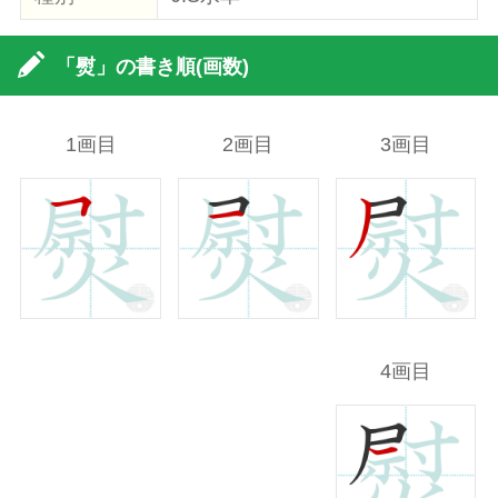
「熨」の書き順(画数)
1画目
2画目
3画目
4画目