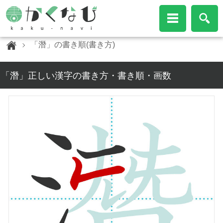
「潛」の書き順(書き方)
「潛」正しい漢字の書き方・書き順・画数