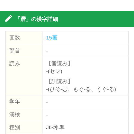
「潛」の漢字詳細
画数
15画
部首
-
読み
【音読み】
-(セン)
【訓読み】
-(ひそ-む、もぐ-る、くぐ-る)
学年
-
漢検
-
種別
JIS水準