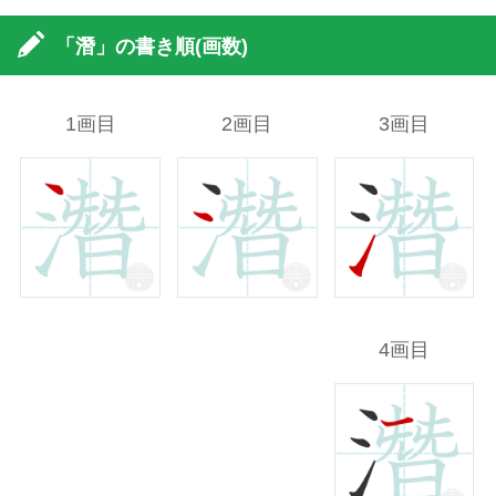
「潛」の書き順(画数)
1画目
2画目
3画目
4画目