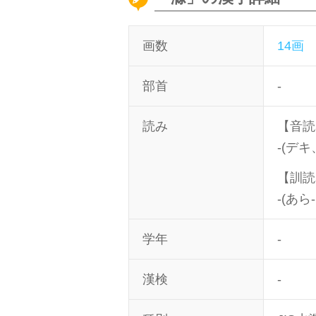
画数
14画
部首
-
読み
【音読
-(デ
【訓読
-(あら
学年
-
漢検
-