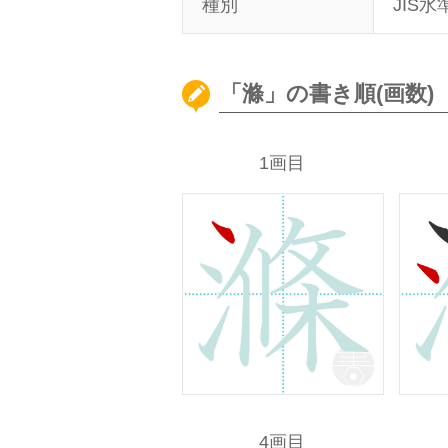
種別
JIS水
「滌」の書き順(画数)
1画目
4画目