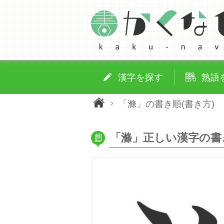
漢字を探す
熟語
「滌」の書き順(書き方)
「滌」正しい漢字の書