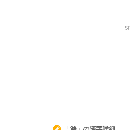
S
「滌」の漢字詳細