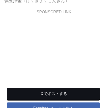
璞玉渾金
（はくぎょくこんきん）
SPONSORED LINK
Ｘでポストする