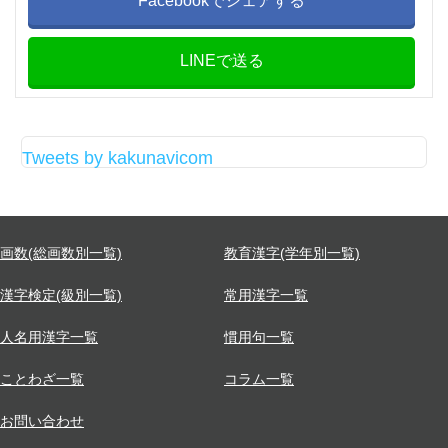
Facebookでシェアする
LINEで送る
Tweets by kakunavicom
画数(総画数別一覧)
教育漢字(学年別一覧)
漢字検定(級別一覧)
常用漢字一覧
人名用漢字一覧
慣用句一覧
ことわざ一覧
コラム一覧
お問い合わせ