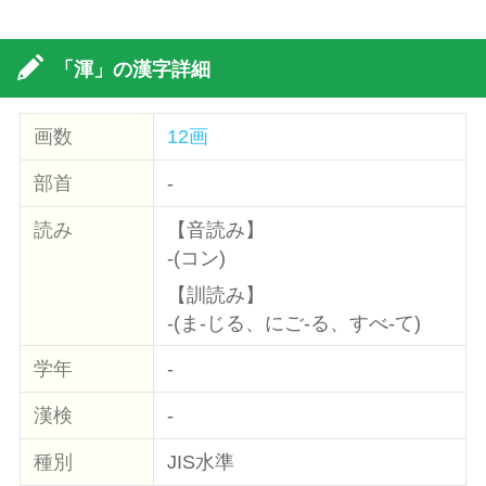
「渾」の漢字詳細
画数
12画
部首
-
読み
【音読み】
-(コン)
【訓読み】
-(ま-じる、にご-る、すべ-て)
学年
-
漢検
-
種別
JIS水準