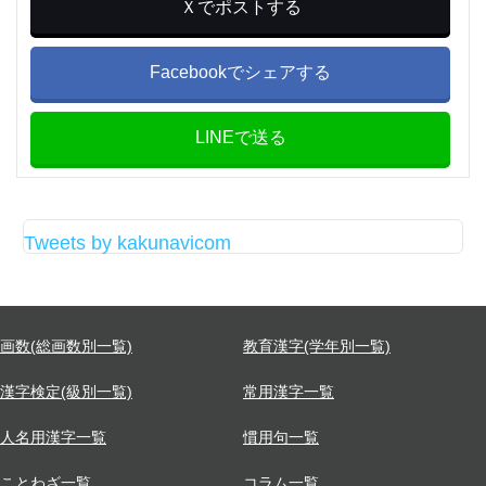
Ｘでポストする
Facebookでシェアする
LINEで送る
Tweets by kakunavicom
画数(総画数別一覧)
教育漢字(学年別一覧)
漢字検定(級別一覧)
常用漢字一覧
人名用漢字一覧
慣用句一覧
ことわざ一覧
コラム一覧