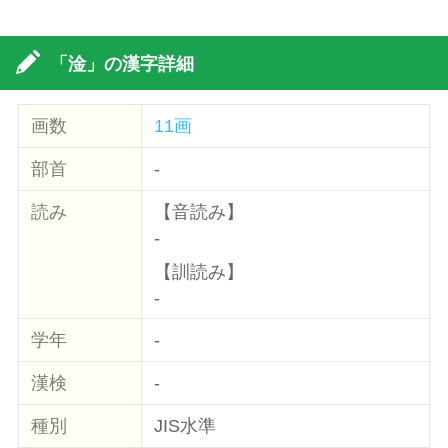
「淦」の漢字詳細
画数
11画
部首
-
読み
【音読み】
-
【訓読み】
-
学年
-
漢検
-
種別
JIS水準