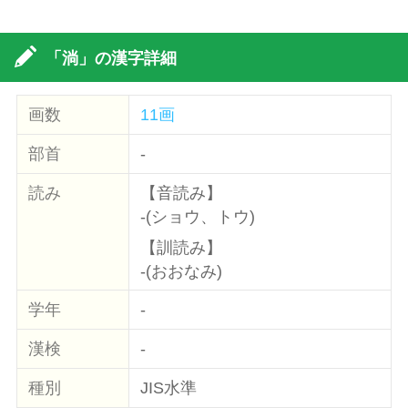
「淌」の漢字詳細
画数
11画
部首
-
読み
【音読み】
-(ショウ、トウ)
【訓読み】
-(おおなみ)
学年
-
漢検
-
種別
JIS水準