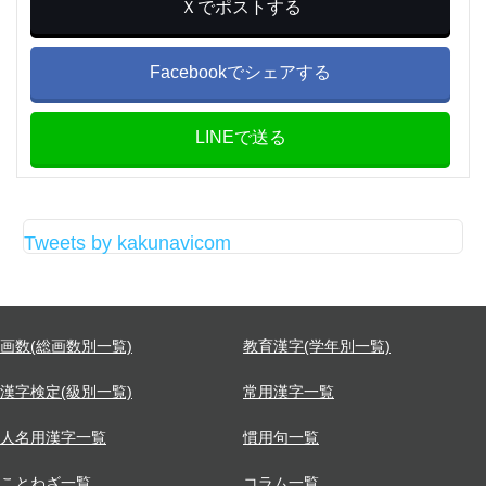
Ｘでポストする
Facebookでシェアする
LINEで送る
Tweets by kakunavicom
画数(総画数別一覧)
教育漢字(学年別一覧)
漢字検定(級別一覧)
常用漢字一覧
人名用漢字一覧
慣用句一覧
ことわざ一覧
コラム一覧