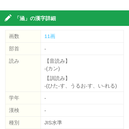
「涵」の漢字詳細
画数
11画
部首
-
読み
【音読み】
-(カン)
【訓読み】
-(ひた-す、うるお-す、い-れる)
学年
-
漢検
-
種別
JIS水準