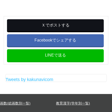
Ｘでポストする
Facebookでシェアする
LINEで送る
Tweets by kakunavicom
画数(総画数別一覧)
教育漢字(学年別一覧)