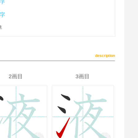
字
字
準
description
2画目
3画目