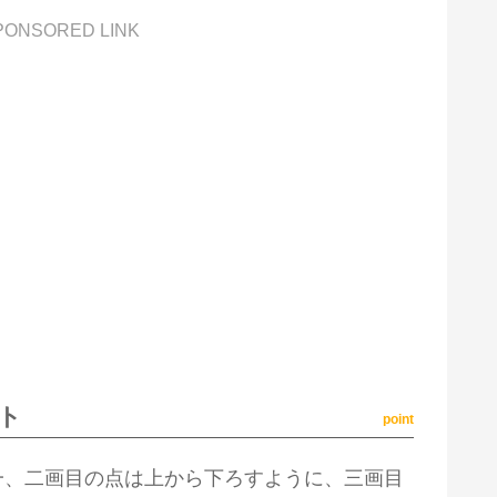
PONSORED LINK
ト
point
一、二画目の点は上から下ろすように、三画目