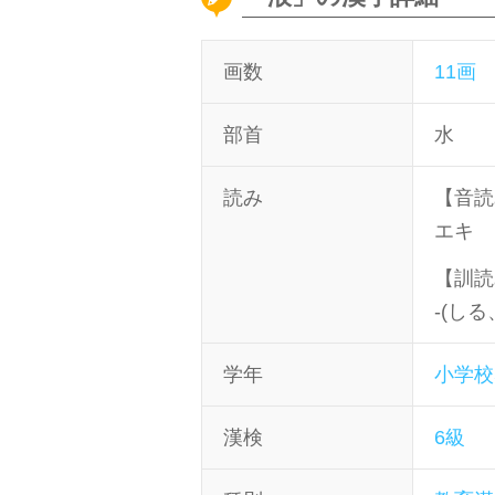
画数
11画
部首
水
読み
【音読
エキ
【訓読
-(しる
学年
小学校
漢検
6級