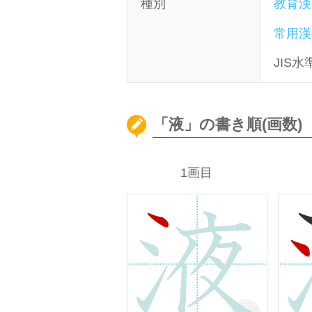
種別
教育漢
常用漢
JIS水
「液」の書き順(画数)
1画目