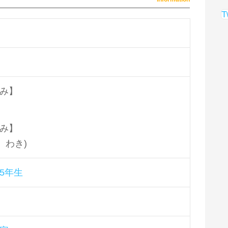
T
み】
み】
、わき)
5年生